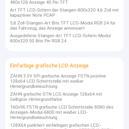
Segment LCD-Anzeige
480x128 Anzeige 40 Pin TFT
Art TFT LCD-Schirm der Stangen-800x320 4,6 Zoll mit
Android-Monitor
kapazitiver Note PCAP
5,8 Zoll-Stangen-Art Bits TFT LCD-Modul RGB 24 für
Android-Touch-Bildschirm
das Fahrzeug, das Anzeige annonciert
Ausgedehnte Stangen-Art TFT LCD-Schirm-Modul
TFT-Display mit hoher Helligkeit
800x320 50 Bits Pin RGB 24
tragbarer Monitor
Einfarbige grafische LCD-Anzeige
ZAHN 3.3V SPI grafische Anzeige FSTN positive
128x64 LCD Schnittstelle mit weißer
Hintergrundbeleuchtung
ZAHN grafische STN LCD Anzeige 128x64 mit
Gelbgrün Hintergrundfarbe
160x96 FSTN grafische LCD Schnittstelle 8080 des
Anzeigen-Modul-6800 mit weißer LED-
Hintergrundbeleuchtung
128X64 punktiert einfarbigen grafischen LCD-