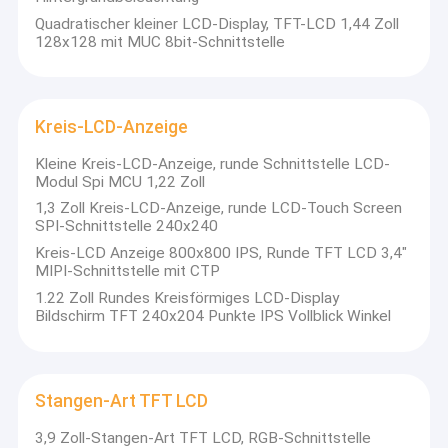
E-Tinte Epaper-Anzeige
Quadratischer kleiner LCD-Display, TFT-LCD 1,44 Zoll
128x128 mit MUC 8bit-Schnittstelle
Industrielles TFT-Display
HDMI-TFT-LCD-Display
Kreis-LCD-Anzeige
Lcd-Touch Screen
Kleine Kreis-LCD-Anzeige, runde Schnittstelle LCD-
Modul Spi MCU 1,22 Zoll
IPS TFT LCD
1,3 Zoll Kreis-LCD-Anzeige, runde LCD-Touch Screen
SPI-Schnittstelle 240x240
Quadrat LCD-Anzeige
Kreis-LCD Anzeige 800x800 IPS, Runde TFT LCD 3,4"
MIPI-Schnittstelle mit CTP
Kreis-LCD-Anzeige
1.22 Zoll Rundes Kreisförmiges LCD-Display
Bildschirm TFT 240x204 Punkte IPS Vollblick Winkel
Stangen-Art TFT LCD
Einfarbige grafische LCD-Anzeige
Stangen-Art TFT LCD
Charakter LCD-Anzeige
3,9 Zoll-Stangen-Art TFT LCD, RGB-Schnittstelle