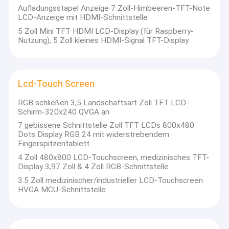
Aufladungsstapel Anzeige 7 Zoll-Himbeeren-TFT-Note
LCD-Anzeige mit HDMI-Schnittstelle
5 Zoll Mini TFT HDMI LCD-Display (für Raspberry-
Nutzung), 5 Zoll kleines HDMI-Signal TFT-Display
Lcd-Touch Screen
RGB schließen 3,5 Landschaftsart Zoll TFT LCD-
Schirm-320x240 QVGA an
7 gebissene Schnittstelle Zoll TFT LCDs 800x480
Dots Display RGB 24 mit widerstrebendem
Fingerspitzentablett
4 Zoll 480x800 LCD-Touchscreen, medizinisches TFT-
Display 3,97 Zoll & 4 Zoll RGB-Schnittstelle
Zu Hause
3.5 Zoll medizinischer/industrieller LCD-Touchscreen
Die im Jahr 2007 gegründete ShenZhen SAEF Technology Co.,
HVGA MCU-Schnittstelle
Ltd. hat sich der Herstellung und Entwicklung hochwertiger
Produkte
Produkte für industrielle LCD-Displays, einschließlich TFT LCD,
OLED,Monochrome TN/STN/FSTN LCM-Displaymodule und
Über uns
SystemintegrationslösungenSaef Technology hat sich zu
einem führenden Unternehmen im Bereich der kleinen und