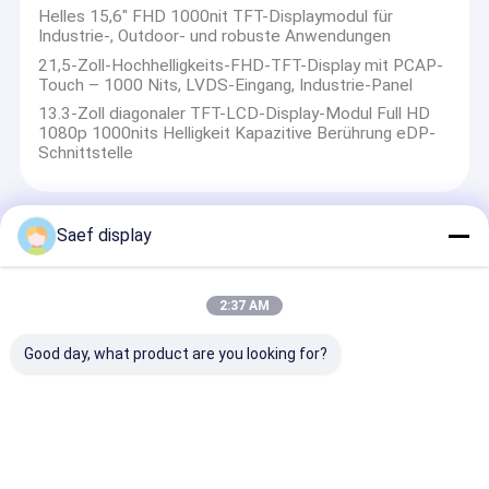
Helles 15,6" FHD 1000nit TFT-Displaymodul für
Industrie-, Outdoor- und robuste Anwendungen
21,5-Zoll-Hochhelligkeits-FHD-TFT-Display mit PCAP-
Touch – 1000 Nits, LVDS-Eingang, Industrie-Panel
13.3-Zoll diagonaler TFT-LCD-Display-Modul Full HD
1080p 1000nits Helligkeit Kapazitive Berührung eDP-
Schnittstelle
Saef display
tragbarer Monitor
13.3 inch 1920×1200 Industrial Touch Monitor,Wall-
mountable,10-point Touch,1000 nit brightness, metal
2:37 AM
Housing & Multi-interface (DC12V/VGA/HDMI/USB)
Good day, what product are you looking for?
13.3-inch 1920×1200 HD Touch Monitor | 10-point
Touch, 1000 nit brightness, metal Housing & Multi-
interface (DC12V/VGA/HDMI/USB)
10,1-Zoll 1920×1200 HD Touch Monitor | 10-Punkt-
Touch, Kunststoffgehäuse & Multi-Interface
(DC12V/VGA/HDMI/AV/USB/BNC)