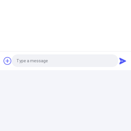
10,1-Zoll 1920×1200 HD-Touchscreen-Monitor | 10-
Punkt-Touch, Kunststoffgehäuse, Wandmontage
OLED-Anzeigen-Modul
Passive Anzeige OLED 128x64 0,96 Zoll-Grafiken
SSD1306 weißer Front Screen
TFT LCD-Anzeige
QVGA 240x320 2,2 Zoll TFT-Anzeige, 39 Bits Pin LCD
Anzeigen-ST7789V 18 schließen an
Photo
Video Call
Anzeige PCAP TFT
Audio Call
Touch Screen PCAP TFT Anzeige 3" Schnittstelle 40
240x400 MCU 8bits 16bits Pin