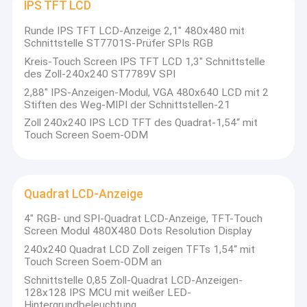
IPS TFT LCD
mittleren Displays entwickelt.und seine kontinuierliche
Werksbesichtigung
Innovation haben es ihm ermöglicht, eine Reihe von
Runde IPS TFT LCD-Anzeige 2,1" 480x480 mit
Erfindungspatenten im Bereich der Ausstellung zu erhalten.Mit
Schnittstelle ST7701S-Prüfer SPIs RGB
Qualitätskontrolle
mehr als 14 Jahren Erfahrung bieten wir wettbewerbsfähige
Kreis-Touch Screen IPS TFT LCD 1,3" Schnittstelle
Produkte und Dienstleistungen durch stabile Produktqualität
Kontakt mit uns
des Zoll-240x240 ST7789V SPI
und professionellen Vor- und Nachverkaufsservice.Die SAEF-
Technologie hat sich die Anerkennung vieler internationaler
2,88" IPS-Anzeigen-Modul, VGA 480x640 LCD mit 2
Großmarkenunternehmen erworben und eine langfristige und
Neuigkeiten
Stiften des Weg-MIPI der Schnittstellen-21
stabile Zusammenarbeit mit ihnen aufgebaut.
Zoll 240x240 IPS LCD TFT des Quadrat-1,54“ mit
Fälle
Touch Screen Soem-ODM
Saef Technology ist ein ISO9001 und Umwelt ISO 14001
zertifizierter Hersteller. Wir bieten 1 bis 10 Jahre Garantie für
alle Produkte des Unternehmens.Wir sind nicht nur ein Display-
Blog
Hersteller, sondern auch ein Lösungspartner für unsere Kunden.
Quadrat LCD-Anzeige
Als führender Hersteller auf dem Markt für Display-Module wird
sich Saef Technology weiterhin auf die Forschung und
4" RGB- und SPI-Quadrat LCD-Anzeige, TFT-Touch
Entwicklung neuer Technologien wie TFT, OLED-
OLED-Anzeigen-Modul
Screen Modul 480X480 Dots Resolution Display
Displays,Integrationslösungen für eingebettete Systeme, und
wir werden unseren Kunden weiterhin Display-Produkte mit
240x240 Quadrat LCD Zoll zeigen TFTs 1,54“ mit
TFT LCD-Anzeige
hoher Leistung bieten.
Touch Screen Soem-ODM an
Schnittstelle 0,85 Zoll-Quadrat LCD-Anzeigen-
Anzeige PCAP TFT
128x128 IPS MCU mit weißer LED-
Hintergrundbeleuchtung