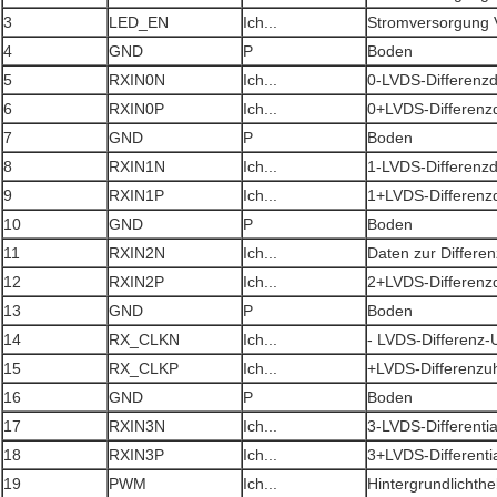
3
LED_EN
Ich...
Stromversorgung 
4
GND
P
Boden
5
RXIN0N
Ich...
0-LVDS-Differenz
6
RXIN0P
Ich...
0+LVDS-Differenz
7
GND
P
Boden
8
RXIN1N
Ich...
1-LVDS-Differenz
9
RXIN1P
Ich...
1+LVDS-Differenz
10
GND
P
Boden
11
RXIN2N
Ich...
Daten zur Differe
12
RXIN2P
Ich...
2+LVDS-Differenz
13
GND
P
Boden
14
RX_CLKN
Ich...
- LVDS-Differenz-
15
RX_CLKP
Ich...
+LVDS-Differenzu
16
GND
P
Boden
17
RXIN3N
Ich...
3-LVDS-Differenti
18
RXIN3P
Ich...
3+LVDS-Differenti
19
PWM
Ich...
Hintergrundlichthe