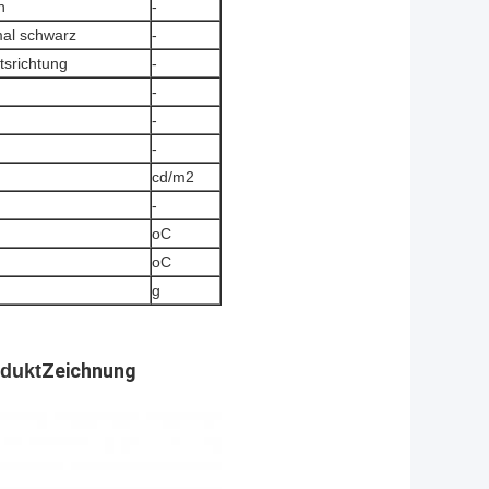
n
-
mal schwarz
-
tsrichtung
-
-
-
-
cd/m2
-
oC
oC
g
Zeichnung
odukt