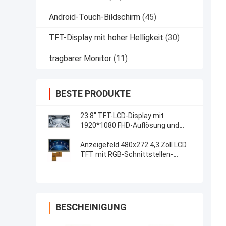
Android-Touch-Bildschirm
(45)
TFT-Display mit hoher Helligkeit
(30)
tragbarer Monitor
(11)
BESTE PRODUKTE
23.8" TFT-LCD-Display mit
1920*1080 FHD-Auflösung und
kapazitivem 5-Punkte-Touch-
System
Anzeigefeld 480x272 4,3 Zoll LCD
TFT mit RGB-Schnittstellen-
widerstrebender Note
BESCHEINIGUNG