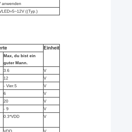
 V anwenden
VLED=5~12V ((Typ.)
rte
Einheit
Max, du bist ein
guter Mann.
3.6
V
12
V
- Vier.5
V
6
V
20
V
- 9
V
0.3*VDD
V
VDD
V