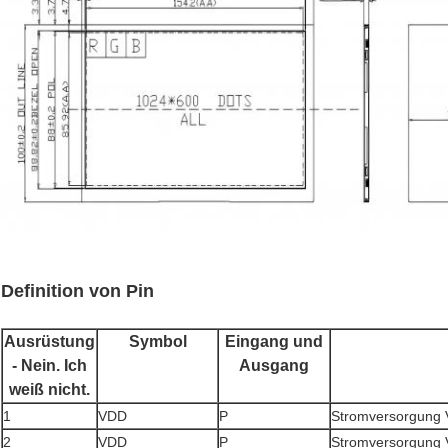
Definition von Pin
Ausrüstung
Symbol
Eingang und
- Nein. Ich
Ausgang
weiß nicht.
1
VDD
P
Stromversorgung
2
VDD
P
Stromversorgung