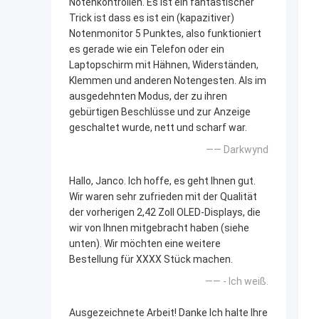
Notenkontrollen. Es ist ein fantastischer
Trick ist dass es ist ein (kapazitiver)
Notenmonitor 5 Punktes, also funktioniert
es gerade wie ein Telefon oder ein
Laptopschirm mit Hähnen, Widerständen,
Klemmen und anderen Notengesten. Als im
ausgedehnten Modus, der zu ihren
gebürtigen Beschlüsse und zur Anzeige
geschaltet wurde, nett und scharf war.
—— Darkwynd
Hallo, Janco. Ich hoffe, es geht Ihnen gut.
Wir waren sehr zufrieden mit der Qualität
der vorherigen 2,42 Zoll OLED-Displays, die
wir von Ihnen mitgebracht haben (siehe
unten). Wir möchten eine weitere
Bestellung für XXXX Stück machen.
—— - Ich weiß.
Ausgezeichnete Arbeit! Danke Ich halte Ihre