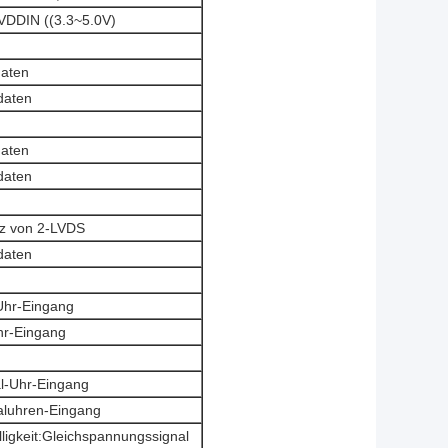
VDDIN ((3.3~5.0V)
daten
daten
daten
daten
nz von 2-LVDS
daten
Uhr-Eingang
hr-Eingang
al-Uhr-Eingang
aluhren-Eingang
lligkeit:Gleichspannungssignal