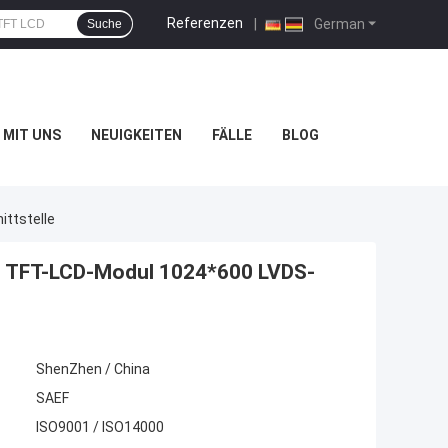
Referenzen
|
German
Suche
 MIT UNS
NEUIGKEITEN
FÄLLE
BLOG
ittstelle
oll TFT-LCD-Modul 1024*600 LVDS-
ShenZhen / China
SAEF
ISO9001 / ISO14000