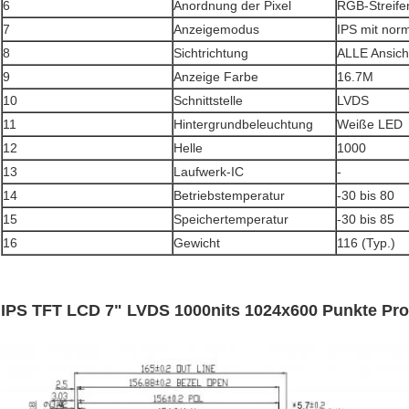
6
Anordnung der Pixel
RGB-Streife
7
Anzeigemodus
IPS mit nor
8
Sichtrichtung
ALLE Ansich
9
Anzeige Farbe
16.7M
10
Schnittstelle
LVDS
11
Hintergrundbeleuchtung
Weiße LED
12
Helle
1000
13
Laufwerk-IC
-
14
Betriebstemperatur
-30 bis 80
15
Speichertemperatur
-30 bis 85
16
Gewicht
116 (Typ.)
IPS TFT LCD 7" LVDS 1000nits 1024x600 Punkte Pr