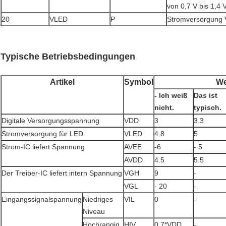
von 0,7 V bis 1,4
20
VLED
P
Stromversorgung 
Typische Betriebsbedingungen
Artikel
Symbol
We
- Ich weiß
Das ist
nicht.
typisch.
Digitale Versorgungsspannung
VDD
3
3.3
Stromversorgung für LED
VLED
4.8
5
Strom-IC liefert Spannung
AVEE
-6
- 5
AVDD
4.5
5.5
Der Treiber-IC liefert intern Spannung
VGH
9
-
VGL
- 20
-
Eingangssignalspannung
Niedriges
VIL
0
-
Niveau
Hochrangig
HIV
0.7*VDD
-