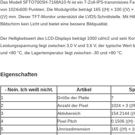
Das Modell SFTO700SH-7168A10-N ist ein 7-Zoll-IPS-transmisives Far
von 1024x600 Punkten. Die Modulgröße beträgt 165 ((H) × 100 ((V) ×
((V) mm. Dieser TFT-Monitor unterstützt die LVDS-Schnittstelle. Mit Hil
Bildschirm kein Licht und bietet eine bessere Bildqualität.
Der Helligkeitswert des LCD-Displays beträgt 1000 cd/m2 und sein Kont
Leistungsspannung liegt zwischen 3,0 V und 3,6 V; der typische Wert b
und +80 °C, die Lagertemperatur liegt zwischen -30 und +80 °C.
Eigenschaften
- Nein. Ich weiß nicht.
Artikel
Sp
1
Größe der Platte
7
2
Anzahl der Pixel
1024 × 3 ((
3
Aktivbereich
154.2144 ((
4
Pixel Pitch
0.1506 ((H) 
5
Umrissdimension
165 ((H) × 1