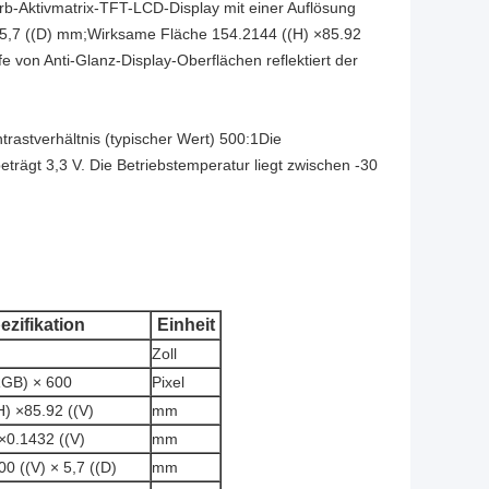
b-Aktivmatrix-TFT-LCD-Display mit einer Auflösung
 5,7 ((D) mm;Wirksame Fläche 154.2144 ((H) ×85.92
fe von Anti-Glanz-Display-Oberflächen reflektiert der
rastverhältnis (typischer Wert) 500:1Die
eträgt 3,3 V. Die Betriebstemperatur liegt zwischen -30
ezifikation
Einheit
Zoll
RGB) × 600
Pixel
H) ×85.92 ((V)
mm
×0.1432 ((V)
mm
00 ((V) × 5,7 ((D)
mm