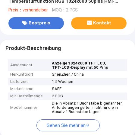
Temperaturfunktion RGB 1024x600 50pins HMI-
Bildschirm
Preis：verhandelbar
MOQ：2 PCS
Bestpreis
Kontakt
Produkt-Beschreibung
,
Anzeige 1024x600 TFT LCD
Ausgesucht
TFT-LCD-Display mit 50 Pins
Herkunftsort
ShenZhen / China
Lieferzeit
1-5 Wochen
Markenname
SAEF
Min Bestellmenge
2 PCS
Die in Absatz 1 Buchstabe b genannten
Modellnummer
Anforderungen gelten nicht für die in
Absatz 1 Buchstabe b gen
Sehen Sie mehr an