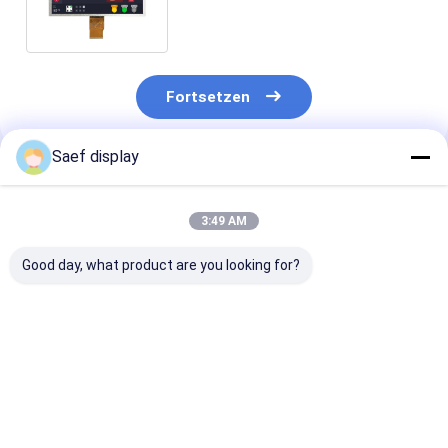
RGB 1024x600 50pins HMI-
Bildschirm
Fortsetzen
Saef display
Empfohlene Produkte
3:49 AM
Good day, what product are you looking for?
13,3-Zoll-TFT-LCD
13.3 Zoll FHD TFT
2.8-Zoll-
mit ultrahoher
LCD 1000 Nits eDP
transflektiver
Helligkeit und PCAP |
1.2 PCAP
LCD-Display-M
FHD eDP-
Touchscreen
240x320 Auflö
Schnittstelle |
Industrieanwendung
MCU/SPI. ST7
Bestpreis
Bestpreis
Bestprei