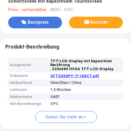
Schnittstelle mit kapazitivem Touchscreen
Preis：verhandelbar
MOQ：3 PC
Bestpreis
Kontakt
Produkt-Beschreibung
TFT-LCD-Display mit kapazitiver
Ausgesucht
Berührung
,
320x480 HVGA TFT-LCD-Display
Dokument
SFTO350PY-7118ACT.pdf
Herkunftsort
ShenZhen / China
Lieferzeit
1-5 Wochen
Markenname
SAEF
Min Bestellmenge
3 PC
Sehen Sie mehr an