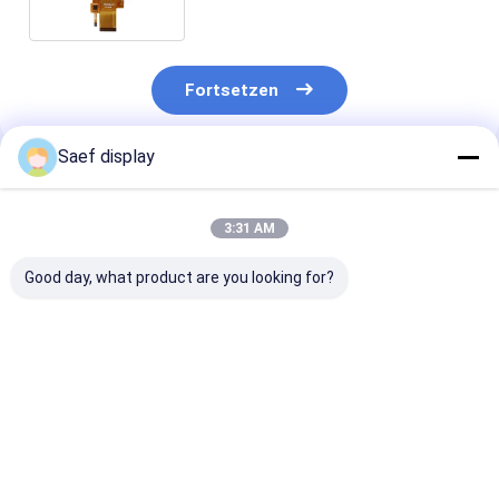
Touchscreen
Fortsetzen
Saef display
Empfohlene Produkte
3:31 AM
Good day, what product are you looking for?
13,3-Zoll-TFT-LCD
13.3 Zoll FHD TFT
2.8-Zoll-
mit ultrahoher
LCD 1000 Nits eDP
transflektiver
Helligkeit und PCAP |
1.2 PCAP
LCD-Display-M
FHD eDP-
Touchscreen
240x320 Auflö
Schnittstelle |
Industrieanwendung
MCU/SPI. ST7
Bestpreis
Bestpreis
Bestprei
Sonnenlichtlesbares
300 cd/m2.