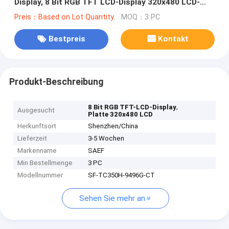
Display, 8 Bit RGB TFT LCD-Display 320x480 LCD-
Panel
Preis：Based on Lot Quantity
MOQ：3 PC
Bestpreis
Kontakt
Produkt-Beschreibung
,
8 Bit RGB TFT-LCD-Display
Ausgesucht
Platte 320x480 LCD
Herkunftsort
Shenzhen/China
Lieferzeit
3-5 Wochen
Markenname
SAEF
Min Bestellmenge
3 PC
Modellnummer
SF-TC350H-9496G-CT
Sehen Sie mehr an