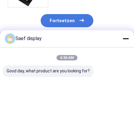
Fortsetzen
Saef display
Empfohlene Produkte
6:36 AM
Good day, what product are you looking for?
15.6 "Industrial eDP
21.5" Industrie-TFT-
15.6" FHD Indu
TFT LCD Display
Display mit 10-
TFT-Display m
FHD 1000nits
Punkt-Touch
RoHS-Konform
Sonnenlicht lesbar
Weitzeit Anti-Glanz
Bestpreis
Bestpreis
Bestprei