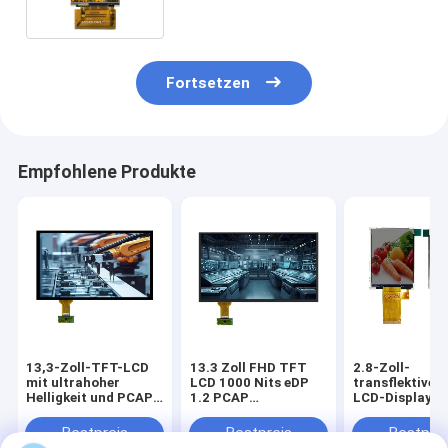
Touchscreen
Fortsetzen
Empfohlene Produkte
13,3-Zoll-TFT-LCD
13.3 Zoll FHD TFT
2.8-Zoll-
mit ultrahoher
LCD 1000 Nits eDP
transflektiver
Helligkeit und PCAP |
1.2 PCAP
LCD-Display-M
FHD eDP-
Touchscreen
240x320 Auflö
Schnittstelle |
Industrieanwendung
MCU/SPI. ST7
Bestpreis
Bestpreis
Bestprei
Sonnenlichtlesbares
300 cd/m2.