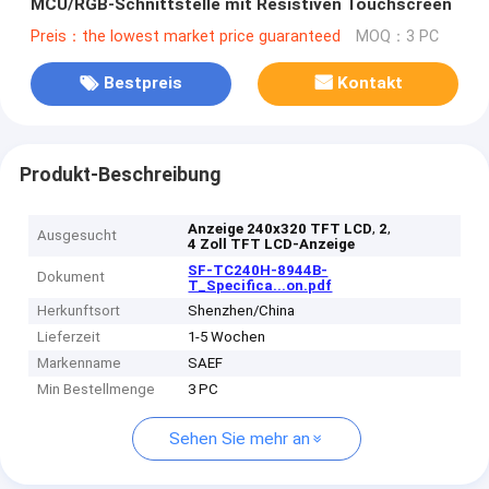
MCU/RGB-Schnittstelle mit Resistiven Touchscreen
Preis：the lowest market price guaranteed
MOQ：3 PC
Bestpreis
Kontakt
Produkt-Beschreibung
,
,
Anzeige 240x320 TFT LCD
2
Ausgesucht
4 Zoll TFT LCD-Anzeige
SF-TC240H-8944B-
Dokument
T_Specifica...on.pdf
Herkunftsort
Shenzhen/China
Lieferzeit
1-5 Wochen
Markenname
SAEF
Min Bestellmenge
3 PC
Sehen Sie mehr an