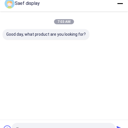
Saef display
Anzeigemodul mit
2000 Nits
Startseite
Über uns
Kontakt
Desktop Site
7:03 AM
Sitemap
Privacy Policy
Qualität
OLED-Anzeigen-Modul
China Fabrik.Copyright © 2026
Good day, what product are you looking for?
Shenzhen Saef Technology Ltd.. All Rights Reserved.
Zu Hause
Produkte
Über uns