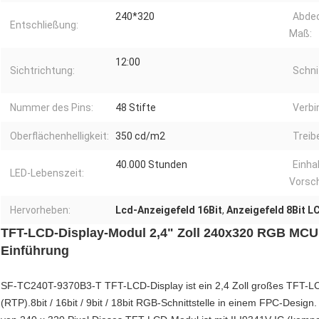
240*320
Abdec
Entschließung:
Maß:
12:00
Sichtrichtung:
Schni
Nummer des Pins:
48 Stifte
Verbi
Oberflächenhelligkeit:
350 cd/m2
Treibe
40.000 Stunden
Einha
LED-Lebenszeit:
Vorsch
Hervorheben:
Lcd-Anzeigefeld 16Bit
,
Anzeigefeld 8Bit L
TFT-LCD-Display-Modul 2,4" Zoll 240x320 RGB MCU 
Einführung
SF-TC240T-9370B3-T TFT-LCD-Display ist ein 2,4 Zoll großes TFT-LC
(RTP).8bit / 16bit / 9bit / 18bit RGB-Schnittstelle in einem FPC-D