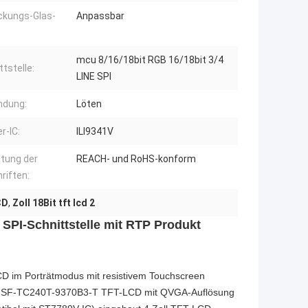
kungs-Glas-
Anpassbar
mcu 8/16/18bit RGB 16/18bit 3/4
ttstelle:
LINE SPI
ndung:
Löten
r-IC:
ILI9341V
ltung der
REACH- und RoHS-konform
riften:
CD
,
Zoll 18Bit tft lcd 2
SPI-Schnittstelle mit RTP Produkt
D im Porträtmodus mit resistivem Touchscreen
esign. SF-TC240T-9370B3-T TFT-LCD mit QVGA-Auflösung