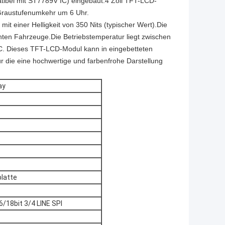
tibel mit ST7789V IC) eingebaut.4 Zoll TFT-LCD-
 Graustufenumkehr um 6 Uhr.
 einer Helligkeit von 350 Nits (typischer Wert).Die
nten Fahrzeuge.Die Betriebstemperatur liegt zwischen
C. Dieses TFT-LCD-Modul kann in eingebetteten
r die eine hochwertige und farbenfrohe Darstellung
ay
latte
/18bit 3/4 LINE SPI