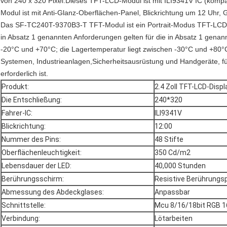
von 240 x 320 Pixel.
Dieses TFT-LCD-Modul ist mit ILI9341V IC (kompa
Modul ist mit Anti-Glanz-Oberflächen-Panel, Blickrichtung um 12 Uhr,
Das SF-TC240T-9370B3-T TFT-Modul ist ein Portrait-Modus TFT-LCD mit
in Absatz 1 genannten Anforderungen gelten für die in Absatz 1 genan
-20°C und +70°C; die Lagertemperatur liegt zwischen -30°C und +80°
Systemen, Industrieanlagen,Sicherheitsausrüstung und Handgeräte, fü
erforderlich ist.
Produkt:
2.4 Zoll TFT-LCD-Displ
Die Entschließung:
240*320
Fahrer-IC:
ILI9341V
Blickrichtung:
12:00
Nummer des Pins:
48 Stifte
Oberflächenleuchtigkeit:
350 Cd/m2
Lebensdauer der LED:
40,000 Stunden
Berührungsschirm:
Resistive Berührungsp
Abmessung des Abdeckglases:
Anpassbar
Schnittstelle:
Mcu 8/16/18bit RGB 16
Verbindung:
Lötarbeiten