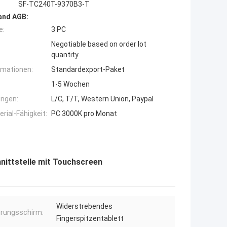
SF-TC240T-9370B3-T
and AGB:
e:
3 PC
Negotiable based on order lot
quantity
rmationen:
Standardexport-Paket
1-5 Wochen
ngen:
L/C, T/T, Western Union, Paypal
ial-Fähigkeit:
PC 3000K pro Monat
nittstelle mit Touchscreen
Widerstrebendes
rungsschirm:
Fingerspitzentablett