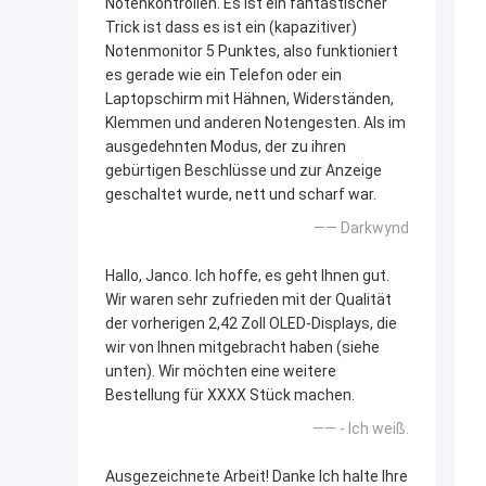
Notenkontrollen. Es ist ein fantastischer
Trick ist dass es ist ein (kapazitiver)
Notenmonitor 5 Punktes, also funktioniert
es gerade wie ein Telefon oder ein
Laptopschirm mit Hähnen, Widerständen,
Klemmen und anderen Notengesten. Als im
ausgedehnten Modus, der zu ihren
gebürtigen Beschlüsse und zur Anzeige
geschaltet wurde, nett und scharf war.
—— Darkwynd
Hallo, Janco. Ich hoffe, es geht Ihnen gut.
Wir waren sehr zufrieden mit der Qualität
der vorherigen 2,42 Zoll OLED-Displays, die
wir von Ihnen mitgebracht haben (siehe
unten). Wir möchten eine weitere
Bestellung für XXXX Stück machen.
—— - Ich weiß.
Ausgezeichnete Arbeit! Danke Ich halte Ihre