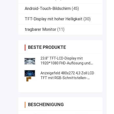
Android-Touch-Bildschirm
(45)
TFT-Display mit hoher Helligkeit
(30)
tragbarer Monitor
(11)
BESTE PRODUKTE
23.8" TFT-LCD-Display mit
1920*1080 FHD-Auflösung und
kapazitivem 5-Punkte-Touch-
System
Anzeigefeld 480x272 4,3 Zoll LCD
TFT mit RGB-Schnittstellen-
widerstrebender Note
BESCHEINIGUNG