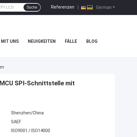
Referenzen
|
German
Suche
 MIT UNS
NEUIGKEITEN
FÄLLE
BLOG
en
MCU SPI-Schnittstelle mit
Shenzhen/China
SAEF
ISO9001 / ISO14000