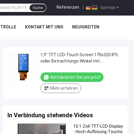
Referenzen
|
German
Suche
NTROLLE
KONTAKT MIT UNS
NEUIGKEITEN
1,9" TFT LCD-Touch Screen 170x320 IPS
voller Betrachtungs-Winkel mit
Schnittstelle CTP SPI MCU
Kontaktieren Sie uns jetzt
Mehr erfahren
In Verbindung stehende Videos
10.1-Zoll-TFT-LCD-Display
- Hoch-Auflösung-Touchs