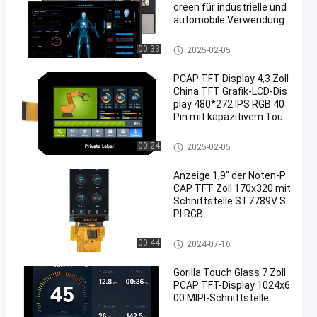
creen für industrielle und
automobile Verwendung
TFT LCD-Anzeige
00:33
2025-02-05
PCAP TFT-Display 4,3 Zoll
China TFT Grafik-LCD-Dis
play 480*272 IPS RGB 40
Pin mit kapazitivem Touc
hscreen
Anzeige PCAP TFT
00:24
2025-02-05
Anzeige 1,9" der Noten-P
CAP TFT Zoll 170x320 mit
Schnittstelle ST7789V S
PI RGB
Anzeige PCAP TFT
00:44
2024-07-16
Gorilla Touch Glass 7 Zoll
PCAP TFT-Display 1024x6
00 MIPI-Schnittstelle