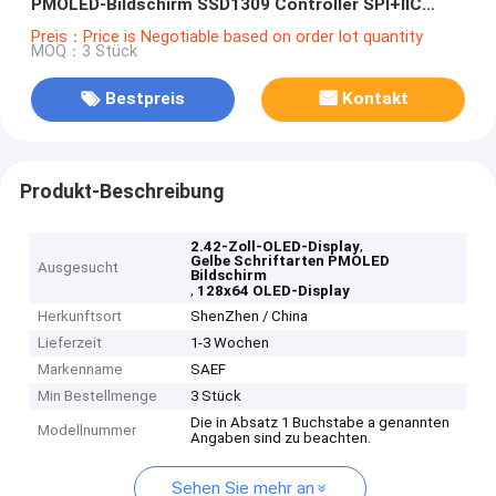
PMOLED-Bildschirm SSD1309 Controller SPI+IIC
Schnittstelle
Preis：Price is Negotiable based on order lot quantity
MOQ：3 Stück
Bestpreis
Kontakt
Produkt-Beschreibung
,
2.42-Zoll-OLED-Display
Gelbe Schriftarten PMOLED
Ausgesucht
Bildschirm
,
128x64 OLED-Display
Herkunftsort
ShenZhen / China
Lieferzeit
1-3 Wochen
Markenname
SAEF
Min Bestellmenge
3 Stück
Die in Absatz 1 Buchstabe a genannten
Modellnummer
Angaben sind zu beachten.
Sehen Sie mehr an