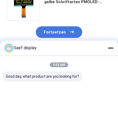
gelbe Schriftarten PMOLED-
Bildschirm SSD1309 Controller
SPI+IIC Schnittstelle
Fortsetzen
Saef display
Empfohlene Produkte
5:02 AM
Good day, what product are you looking for?
0,91-Zoll-OLED-
128x32 OLED-
0.96-Zoll-OLE
Anzeigemodul
Anzeigemodul 0,91
Anzeigemodul 
(128x32, Weiß/Blau,
Zoll 4 Pins |
Schnittstelle,