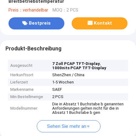
Breitbetriebstemperatur
Preis：verhandelbar
MOQ：2 PCS
Bestpreis
Kontakt
Produkt-Beschreibung
,
7 Zoll PCAP TFT-Display
Ausgesucht
1000nits PCAP TFT-Display
Herkunftsort
ShenZhen / China
Lieferzeit
1-5 Wochen
Markenname
SAEF
Min Bestellmenge
2 PCS
Die in Absatz 1 Buchstabe b genannten
Modellnummer
Anforderungen gelten nicht für die in
Absatz 1 Buchstabe b gen
Sehen Sie mehr an