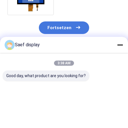
Breitbetriebstemperatur
Fortsetzen
Saef display
Empfohlene Produkte
3:38 AM
Good day, what product are you looking for?
4" Quadrat Industrial
Industrielles 10,1"
2.4 Zoll PCAP
TFT LCD (720x720)
800x1280 LVDS TFT-
LCD-Display
mit PCAP Touch,
Display mit PCAP-
Sonnenlicht le
-20°C~70°C Betrieb,
Touch
15 Pin SPI 2,4 Z
RGB-Schnittstelle
(SFTO1010YX-
Blickwinkel T
Bestpreis
Bestpreis
Bestprei