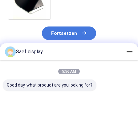
bildschirm negative VA
REICHWEITE RoHS
Fortsetzen
Saef display
Empfohlene Produkte
5:56 AM
Good day, what product are you looking for?
Elektroenergiezähler
Kundenspezifisches
Kundenspezifi
LCD-Segment-LCD-
Segment-LCD-
VA-Segment-
Bildschirm
Display, voll
Display 12:00
anpassbar, TN,
Betrachtungsr