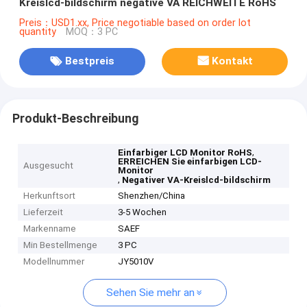
Kreislcd-bildschirm negative VA REICHWEITE RoHS
Preis：USD1.xx, Price negotiable based on order lot
quantity
MOQ：3 PC
Bestpreis
Kontakt
Produkt-Beschreibung
,
Einfarbiger LCD Monitor RoHS
ERREICHEN Sie einfarbigen LCD-
Ausgesucht
Monitor
,
Negativer VA-Kreislcd-bildschirm
Herkunftsort
Shenzhen/China
Lieferzeit
3-5 Wochen
Markenname
SAEF
Min Bestellmenge
3 PC
Modellnummer
JY5010V
Sehen Sie mehr an