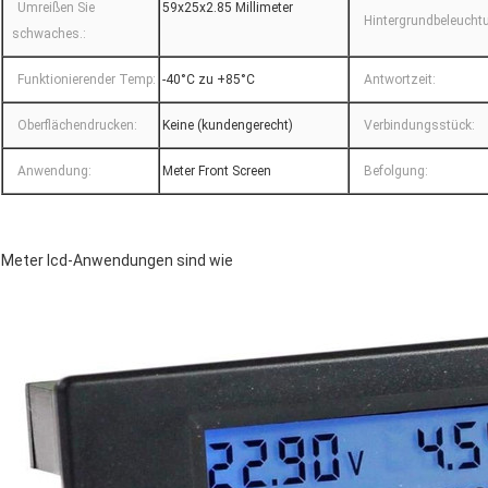
Umreißen Sie
59x25x2.85 Millimeter
Hintergrundbeleucht
schwaches.:
Funktionierender Temp:
-40°C zu +85°C
Antwortzeit:
Oberflächendrucken:
Keine (kundengerecht)
Verbindungsstück:
Anwendung:
Meter Front Screen
Befolgung:
Meter lcd-Anwendungen sind wie