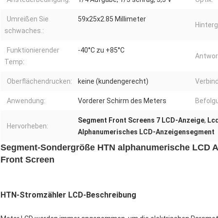
Umreißen Sie
59x25x2.85 Millimeter
Hinter
schwaches.:
Funktionierender
-40°C zu +85°C
Antwor
Temp:
Oberflächendrucken:
keine (kundengerecht)
Verbin
Anwendung:
Vorderer Schirm des Meters
Befolg
Segment Front Screens 7 LCD-Anzeige
,
Lc
Hervorheben:
Alphanumerisches LCD-Anzeigensegment
Segment-Sondergröße HTN alphanumerische LCD Anz
Front Screen
HTN-Stromzähler LCD-Beschreibung