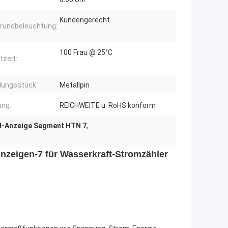
Kundengerecht
grundbeleuchtung:
100 Frau @ 25°C
tzeit:
dungsstück:
Metallpin
ung:
REICHWEITE u. RoHS konform
d-Anzeige Segment HTN 7
,
eigen-7 für Wasserkraft-Stromzähler