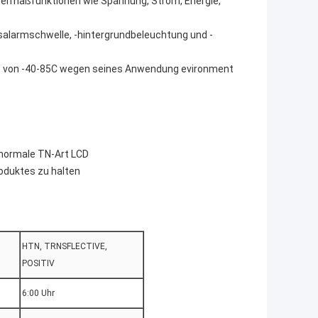
rmaßfunktionen wie Spannung, Strom, Energie,
alarmschwelle, -hintergrundbeleuchtung und -
he von -40-85C wegen seines Anwendung evironment
 normale TN-Art LCD
roduktes zu halten
HTN, TRNSFLECTIVE,
POSITIV
6:00 Uhr