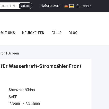
Referenzen
|
German
Suche
 MIT UNS
NEUIGKEITEN
FÄLLE
BLOG
ront Screen
für Wasserkraft-Stromzähler Front
Shenzhen/China
SAEF
ISO9001 / ISO14000