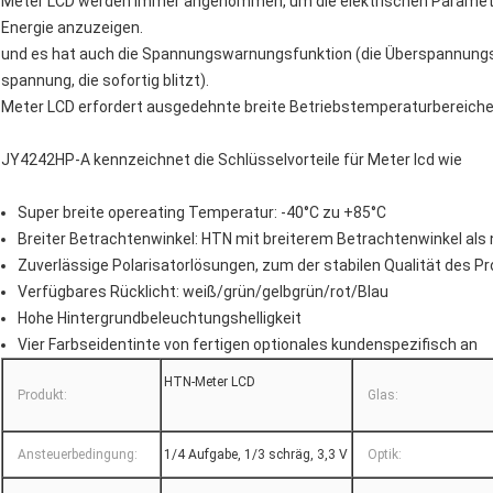
Meter LCD werden immer angenommen, um die elektrischen Paramete
Energie anzuzeigen.
und es hat auch die Spannungswarnungsfunktion (die Überspannungs
spannung, die sofortig blitzt).
Meter LCD erfordert ausgedehnte breite Betriebstemperaturbereic
JY4242HP-A kennzeichnet die Schlüsselvorteile für Meter lcd wie
Super breite opereating Temperatur: -40°C zu +85°C
Breiter Betrachtenwinkel: HTN mit breiterem Betrachtenwinkel als
Zuverlässige Polarisatorlösungen, zum der stabilen Qualität des P
Verfügbares Rücklicht: weiß/grün/gelbgrün/rot/Blau
Hohe Hintergrundbeleuchtungshelligkeit
Vier Farbseidentinte von fertigen optionales kundenspezifisch an
HTN-Meter LCD
Produkt:
Glas:
Ansteuerbedingung:
1/4 Aufgabe, 1/3 schräg, 3,3 V
Optik: