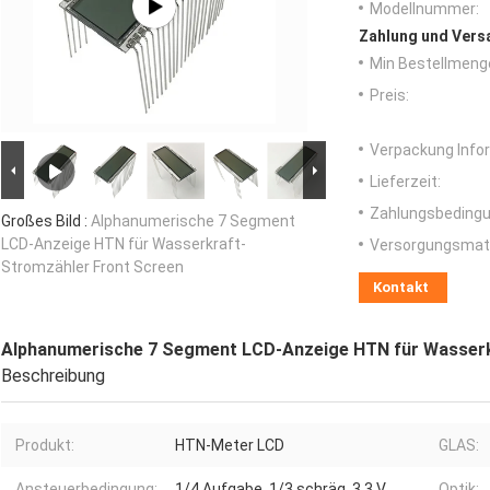
Modellnummer:
Zahlung und Vers
Min Bestellmeng
Preis:
Verpackung Info
Lieferzeit:
Zahlungsbedingu
Großes Bild :
Alphanumerische 7 Segment
LCD-Anzeige HTN für Wasserkraft-
Versorgungsmater
Stromzähler Front Screen
Kontakt
Alphanumerische 7 Segment LCD-Anzeige HTN für Wasserk
Beschreibung
Produkt:
HTN-Meter LCD
GLAS:
Ansteuerbedingung:
1/4 Aufgabe, 1/3 schräg, 3,3 V
Optik: