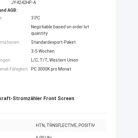
JY4242HP-A
and AGB:
e:
3 PC
Negotiable based on order lot
quantity
rmationen:
Standardexport-Paket
3-5 Wochen
ngen:
L/C, T/T, Western Union
ial-Fähigkeit:
PC 3000K pro Monat
raft-Stromzähler Front Screen
HTN, TRNSFLECTIVE, POSITIV
6:00 Uhr