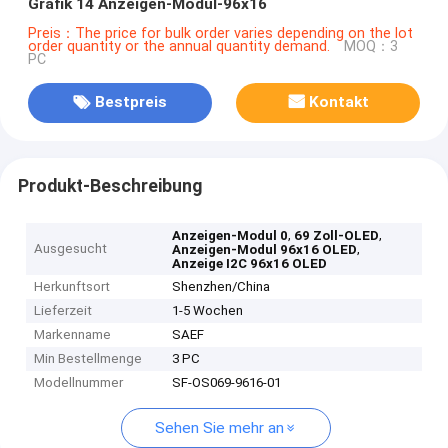
Grafik 14 Anzeigen-Modul-96x16
Preis：The price for bulk order varies depending on the lot
order quantity or the annual quantity demand.
MOQ：3
PC
Bestpreis
Kontakt
Produkt-Beschreibung
,
,
Anzeigen-Modul 0
69 Zoll-OLED
Ausgesucht
,
Anzeigen-Modul 96x16 OLED
Anzeige I2C 96x16 OLED
Herkunftsort
Shenzhen/China
Lieferzeit
1-5 Wochen
Markenname
SAEF
Min Bestellmenge
3 PC
Modellnummer
SF-OS069-9616-01
Sehen Sie mehr an