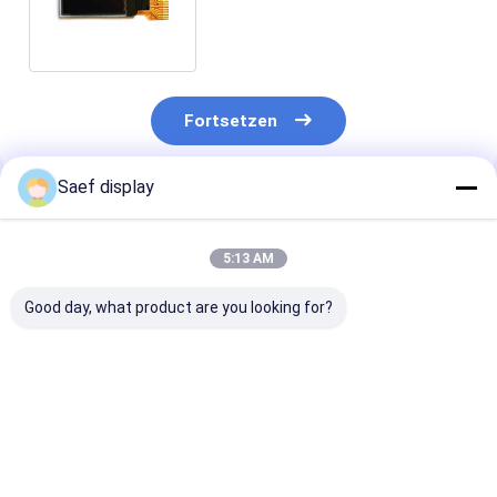
der Grafik 14 Anzeigen-Modul-
96x16
Fortsetzen
Saef display
Empfohlene Produkte
5:13 AM
Good day, what product are you looking for?
0,91-Zoll-OLED-
128x32 OLED-
0.96-Zoll-OLE
Anzeigemodul
Anzeigemodul 0,91
Anzeigemodul 
(128x32, Weiß/Blau,
Zoll 4 Pins |
Schnittstelle,
I²C, SSD1306) –
SSD1306-Treiber-IC
ultrakompakt,