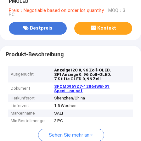
PMOLED
Preis：Negotiable based on order lot quantity
MOQ：3
PC
Bestpreis
Kontakt
Produkt-Beschreibung
,
,
Anzeige I2C 0
96 Zoll-OLED
Ausgesucht
,
,
SPI Anzeige 0
96 Zoll-OLED
,
7 Stifte OLED 0
96 Zoll
SFOM096YZ7-12864WB-01
Dokument
Speci...on.pdf
Herkunftsort
Shenzhen/China
Lieferzeit
1-5 Wochen
Markenname
SAEF
Min Bestellmenge
3 PC
Sehen Sie mehr an