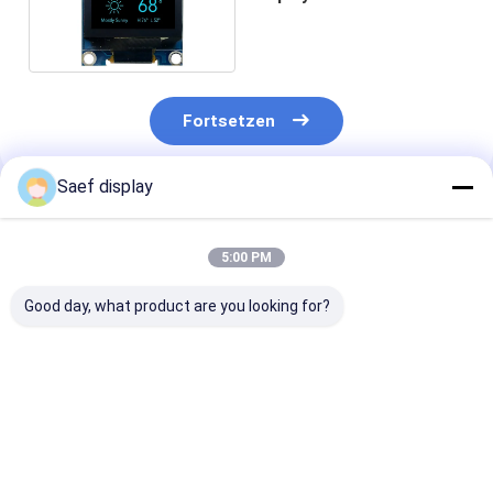
Weiß PMOLED
Fortsetzen
Saef display
Empfohlene Produkte
5:00 PM
Good day, what product are you looking for?
0,91-Zoll-OLED-
128x32 OLED-
0.96-Zoll-OLE
Anzeigemodul
Anzeigemodul 0,91
Anzeigemodul 
(128x32, Weiß/Blau,
Zoll 4 Pins |
Schnittstelle,
I²C, SSD1306) –
SSD1306-Treiber-IC
ultrakompakt,