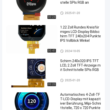
stelle SPIs RGB an
Kreis-LCD-Anzeige
2025-01-20
00:24
1.22 Zoll Rundes Kreisför
miges LCD-Display Bildsc
hirm TFT 240x204 Punkte
IPS Vollblick Winkel
Kreis-LCD-Anzeige
00:41
2024-10-05
Schirm 240x320 IPS TFT
LCD, 2 Zoll TFT-Anzeige m
it Schnittstelle SPIs RGB
TFT LCD-Anzeige
2025-01-20
00:20
Automatisches 4-Zoll-TF
T-LCD-Display mit kapazit
iver Berührung, Mipi-Schni
ttstelle, 720 x 720 Punkte