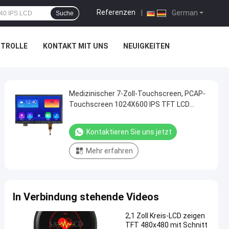
Referenzen
|
German
Suche
NTROLLE
KONTAKT MIT UNS
NEUIGKEITEN
Medizinischer 7-Zoll-Touchscreen, PCAP-
Touchscreen 1024X600 IPS TFT LCD
RGB/mipi Schnittstelle W/ Kapazitiver
Touchscreen
Kontaktieren Sie uns jetzt
Mehr erfahren
In Verbindung stehende Videos
2,1 Zoll Kreis-LCD zeigen
TFT 480x480 mit Schnitt